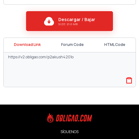
Descargar / Bajar
SIZE: 21.0 MB
Download Link
Forum Code
HTML Code
SÍGUENOS