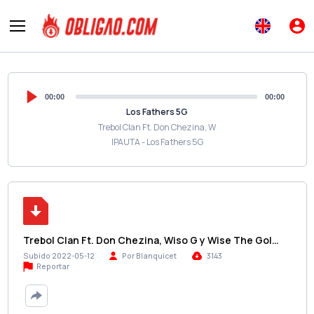
00:00
00:00
Los Fathers 5G
Trebol Clan Ft. Don Chezina, W
IPAUTA - Los Fathers 5G
Trebol Clan Ft. Don Chezina, Wiso G y Wise The Gol…
Subido 2022-05-12
Por Blanquicet
3143
Reportar