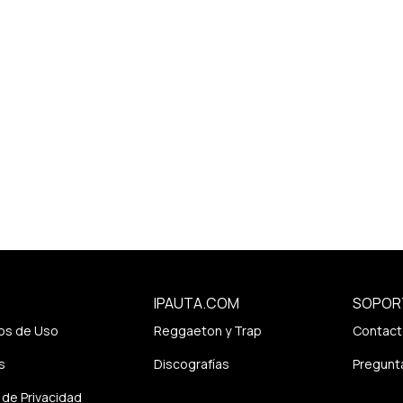
IPAUTA.COM
SOPOR
os de Uso
Reggaeton y Trap
Contact
s
Discografías
Pregunt
a de Privacidad