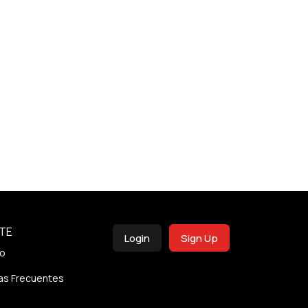
TE
Login
Sign Up
o
as Frecuentes