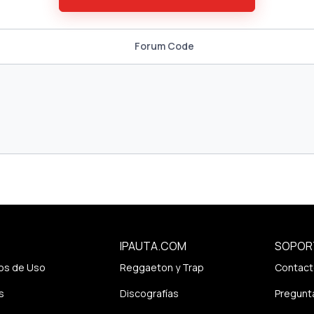
Forum Code
IPAUTA.COM
SOPOR
os de Uso
Reggaeton y Trap
Contact
s
Discografías
Pregunt