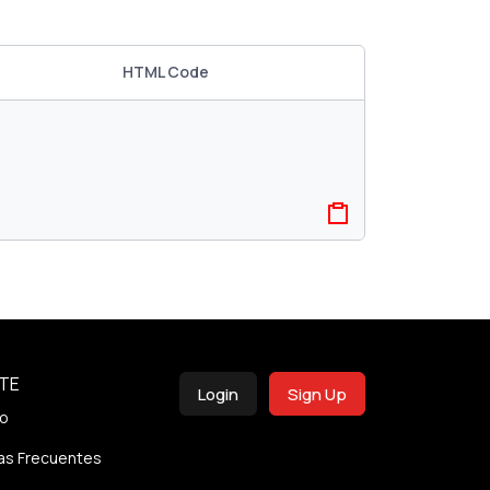
HTML Code
TE
Login
Sign Up
o
as Frecuentes