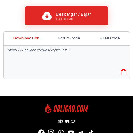
Descargar / Bajar
SIZE: 6.5 MB
Download Link
Forum Code
HTML Code
SÍGUENOS