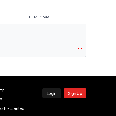
HTML Code
TE
Login
Sign Up
o
as Frecuentes