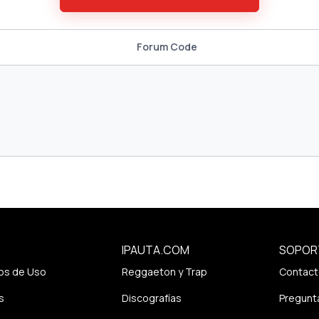
Forum Code
IPAUTA.COM
SOPOR
os de Uso
Reggaeton y Trap
Contact
s
Discografías
Pregunt