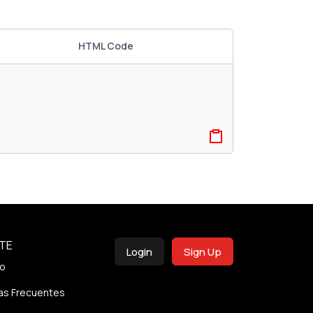
HTML Code
TE
Login
Sign Up
o
as Frecuentes