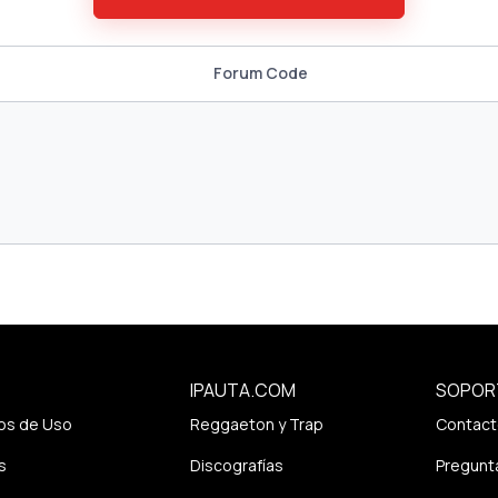
Forum Code
IPAUTA.COM
SOPOR
os de Uso
Reggaeton y Trap
Contact
s
Discografías
Pregunt