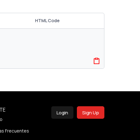
HTML Code
TE
Login
Sign Up
o
as Frecuentes