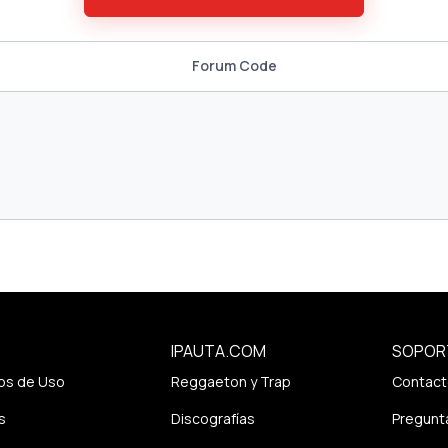
Forum Code
IPAUTA.COM
SOPOR
os de Uso
Reggaeton y Trap
Contact
s
Discografías
Pregunt