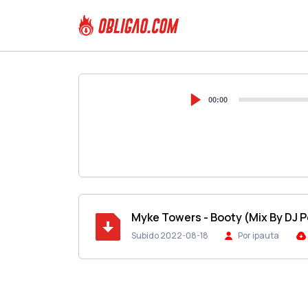
00:00
Myke Towers - Booty (Mix By DJ P
Subido 2022-08-18
Por ipauta