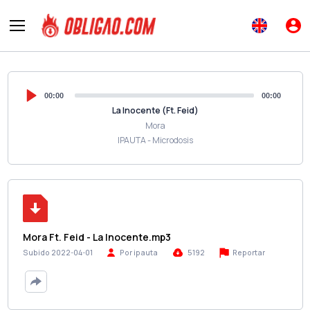
00:00
00:00
La Inocente (Ft. Feid)
Mora
IPAUTA - Microdosis
Mora Ft. Feid - La Inocente.mp3
Reportar
Subido 2022-04-01
Por ipauta
5192