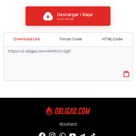
Descargar / Bajar
SIZE: 8.8 MB
Download Link
Forum Code
HTML Code
SÍGUENOS