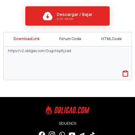
Descargar / Bajar
SIZE: 8.8 MB
Download Link
Forum Code
HTML Code
SÍGUENOS