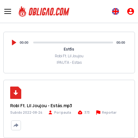
00:00
00:00
Estбs
Robi Ft. Lil Joujou
IPAUTA - Estas
Robi Ft. Lil Joujou - Estás.mp3
Reportar
Subido 2022-08-24
Por ipauta
373