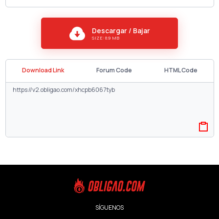
Descargar / Bajar
SIZE: 8.9 MB
Download Link
Forum Code
HTML Code
SÍGUENOS