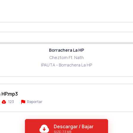
Borrachera La HP
Cheztom Ft. Nath
IPAUTA - Borrachera La HP
a HP.mp3
123
Reportar
Descargar / Bajar
SIZE: 7.3 MB