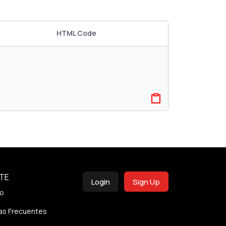
HTML Code
TE
Login
Sign Up
o
as Frecuentes