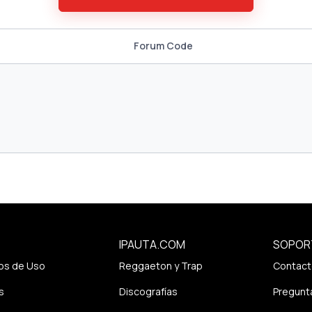
Forum Code
IPAUTA.COM
SOPOR
os de Uso
Reggaeton y Trap
Contact
s
Discografías
Pregunt