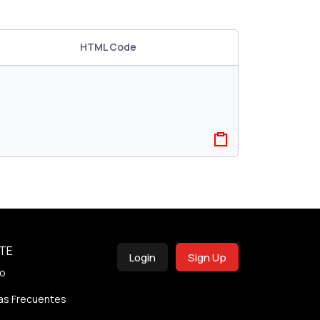
HTML Code
TE
Login
Sign Up
o
as Frecuentes