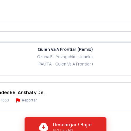
Quien Va A Frontiar (Remix)
Ozuna Ft. Yovngchimi, Juanka,
IPAUTA - Quien Va A Frontiar (
ades66, Ankhal y De…
1830
Reportar
Descargar / Bajar
SIZE: 12.2 MB