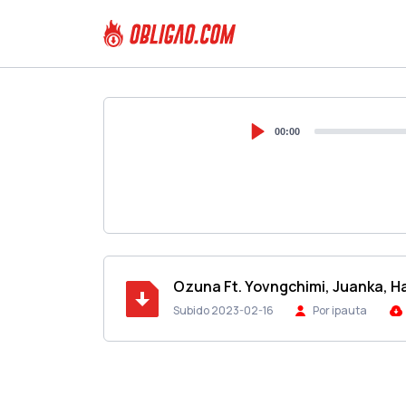
00:00
Ozuna Ft. Yovngchimi, Juanka, H
Subido 2023-02-16
Por ipauta