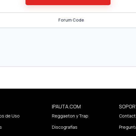
Forum Code
IPAUTA.COM
SOPOR
os de Uso
Reggaeton y Trap
Contact
s
Discografías
Pregunt